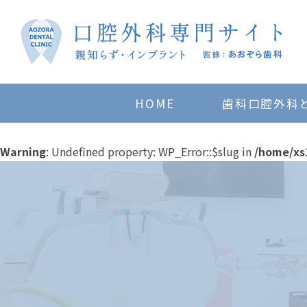
HOME
歯科口腔外科
Warning
: Undefined property: WP_Error::$slug in
/home/xs