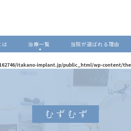
とは
治療一覧
当院が選ばれる理由
CTについて
162746/itakano-implant.jp/public_html/wp-content/th
親知らず
親知らずの抜歯のタイミング
顎関節症
口のできもの・けが
むずむず
歯牙移植・再植
インプラントについて