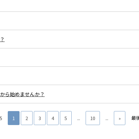
は？
とから始めませんか？
最後
15
1
2
3
4
5
...
10
...
»