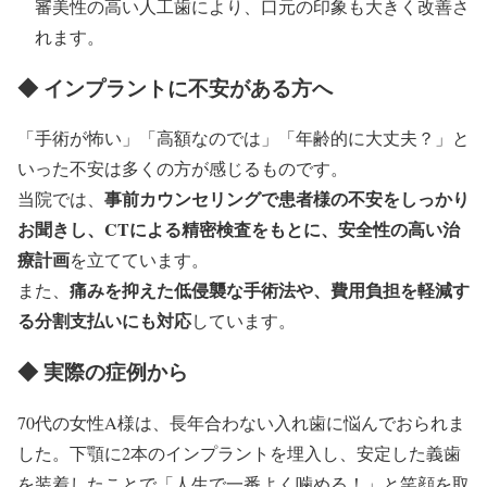
審美性の高い人工歯により、口元の印象も大きく改善さ
れます。
◆ インプラントに不安がある方へ
「手術が怖い」「高額なのでは」「年齢的に大丈夫？」と
いった不安は多くの方が感じるものです。
事前カウンセリングで患者様の不安をしっかり
当院では、
お聞きし、CTによる精密検査をもとに、安全性の高い治
療計画
を立てています。
痛みを抑えた低侵襲な手術法や、費用負担を軽減す
また、
る分割支払いにも対応
しています。
◆ 実際の症例から
70代の女性A様は、長年合わない入れ歯に悩んでおられま
した。下顎に2本のインプラントを埋入し、安定した義歯
を装着したことで「人生で一番よく噛める！」と笑顔を取