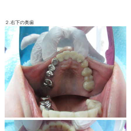
２.右下の奥歯