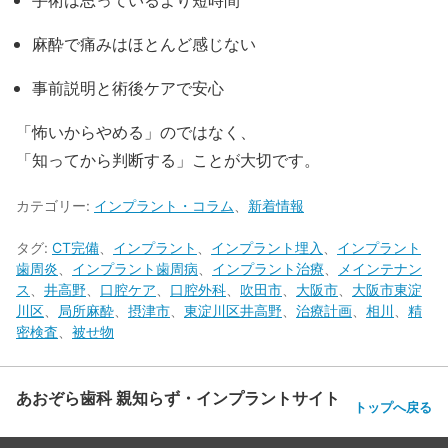
麻酔で痛みはほとんど感じない
事前説明と術後ケアで安心
「怖いからやめる」のではなく、
「知ってから判断する」ことが大切です。
カテゴリー:
インプラント・コラム
、
新着情報
タグ:
CT完備
、
インプラント
、
インプラント埋入
、
インプラント
歯周炎
、
インプラント歯周病
、
インプラント治療
、
メインテナン
ス
、
井高野
、
口腔ケア
、
口腔外科
、
吹田市
、
大阪市
、
大阪市東淀
川区
、
局所麻酔
、
摂津市
、
東淀川区井高野
、
治療計画
、
相川
、
精
密検査
、
被せ物
あおぞら歯科 親知らず・インプラントサイト
トップへ戻る