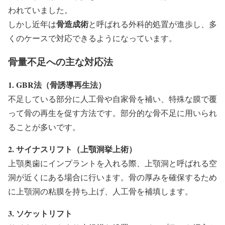
われていました。
骨造成術
しかし近年は
と呼ばれる外科的処置が進歩し、多
くのケースで対応できるようになっています。
骨量不足への主な対応法
1. GBR法（骨誘導再生法）
不足している部分に人工骨や自家骨を補い、特殊な膜で覆
って骨の再生を促す方法です。部分的な骨不足に用いられ
ることが多いです。
2. サイナスリフト（上顎洞挙上術）
上顎奥歯にインプラントを入れる際、上顎洞と呼ばれる空
洞が近くにある場合に行います。骨の厚みを確保するため
に上顎洞の粘膜を持ち上げ、人工骨を補填します。
3. ソケットリフト